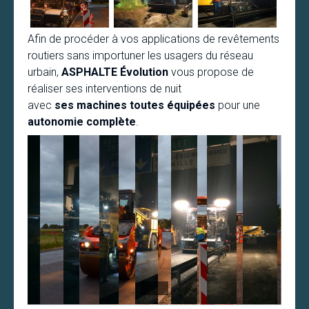
Afin de procéder à vos applications de revêtements
routiers sans importuner les usagers du réseau
urbain,
ASPHALTE Évolution
vous propose de
réaliser ses interventions de nuit
avec
ses
machines toutes équipées
pour une
autonomie complète
.