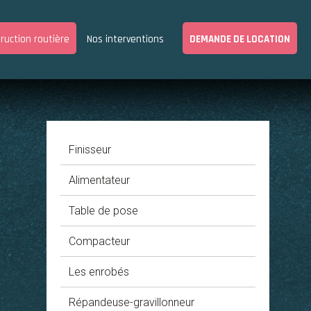
ruction routière
Nos interventions
DEMANDE DE LOCATION
Finisseur
Alimentateur
Table de pose
Compacteur
Les enrobés
Répandeuse-gravillonneur