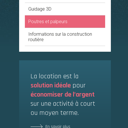
Guidage 3D
Poutres et palpeurs
Informations sur la construction
routière
La location est la
solution idéale
pour
économiser de l’argent
sur une activité à court
ou moyen terme.
En savoir plus