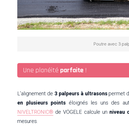
Poutre avec 3 pal
Une planéité
parfaite
!
L’alignement de
3 palpeurs à ultrasons
permet d
en plusieurs points
éloignés les uns des au
NIVELTRONIC®
de VÖGELE calcule un
niveau 
mesures.