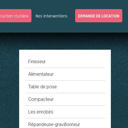
ruction routière
Nos interventions
DEMANDE DE LOCATION
Finisseur
Alimentateur
Table de pose
Compacteur
Les enrobés
Répandeuse-gravillonneur