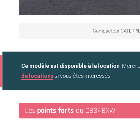
Compacteur CATERPIL
Ce modèle est disponible à la location
. Merci 
de locations
si vous êtes intéressés.
Les
points forts
du CB34BXW