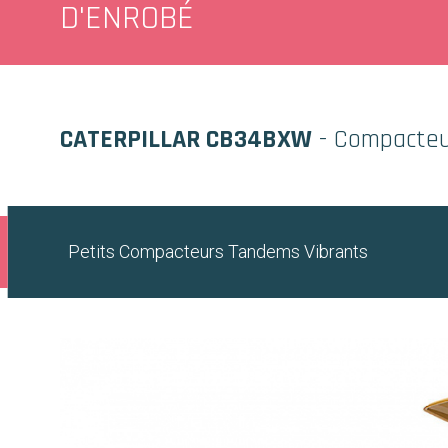
D'ENROBÉ
CATERPILLAR CB34BXW
- Compacteu
P
etits
C
ompacteurs
T
andems
V
ibrants