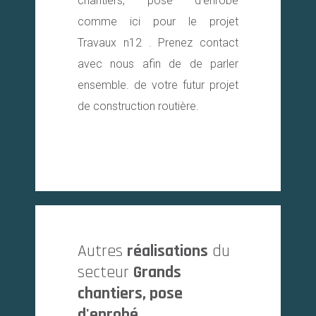
chantiers, pose d'enrobé
comme ici pour le projet
Travaux n12 . Prenez contact
avec nous afin de de parler
ensemble. de votre futur projet
de construction routière.
Autres
réalisations
du
secteur
Grands
chantiers, pose
d'enrobé