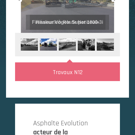
Finisseur Vôgele Super 1800-3i
Réalisation Route Nationale
Travaux N12
Asphalte Evolution
acteur de la